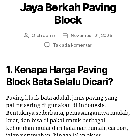
Jaya Berkah Paving
Block
Oleh
admin
November 21, 2025
Penulis
Tanggal
artikel
artikel
pada
Tak ada komentar
Harga
Paving
Block
1. Kenapa Harga Paving
Bata
2025:
Block Bata Selalu Dicari?
Panduan
Lengkap,
Paving block bata adalah jenis paving yang
Kelebihan,
paling sering di gunakan di Indonesia.
dan
Penawaran
Bentuknya sederhana, pemasangannya mudah,
Terbaik
kuat, dan bisa di pakai untuk berbagai
dari
kebutuhan mulai dari halaman rumah, carport,
Jaya
jalan perumahan, hingga jalan akses