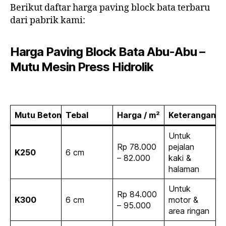
Berikut daftar harga paving block bata terbaru
dari pabrik kami:
Harga Paving Block Bata Abu-Abu –
Mutu Mesin Press Hidrolik
Mutu Beton
Tebal
Harga / m²
Keterangan
Untuk
Rp 78.000
pejalan
K250
6 cm
– 82.000
kaki &
halaman
Untuk
Rp 84.000
K300
6 cm
motor &
– 95.000
area ringan