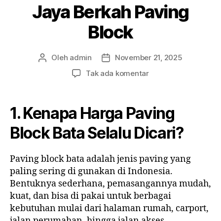
Jaya Berkah Paving
Block
Oleh
admin
November 21, 2025
Penulis
Tanggal
artikel
artikel
pada
Tak ada komentar
Harga
Paving
Block
1. Kenapa Harga Paving
Bata
2025:
Block Bata Selalu Dicari?
Panduan
Lengkap,
Paving block bata adalah jenis paving yang
Kelebihan,
paling sering di gunakan di Indonesia.
dan
Penawaran
Bentuknya sederhana, pemasangannya mudah,
Terbaik
kuat, dan bisa di pakai untuk berbagai
dari
kebutuhan mulai dari halaman rumah, carport,
Jaya
jalan perumahan, hingga jalan akses