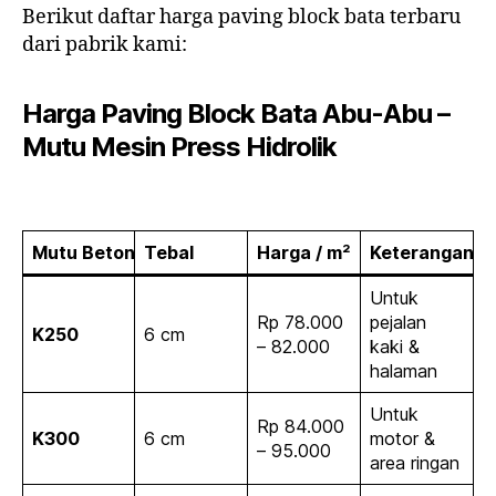
Berikut daftar harga paving block bata terbaru
dari pabrik kami:
Harga Paving Block Bata Abu-Abu –
Mutu Mesin Press Hidrolik
Mutu Beton
Tebal
Harga / m²
Keterangan
Untuk
Rp 78.000
pejalan
K250
6 cm
– 82.000
kaki &
halaman
Untuk
Rp 84.000
K300
6 cm
motor &
– 95.000
area ringan