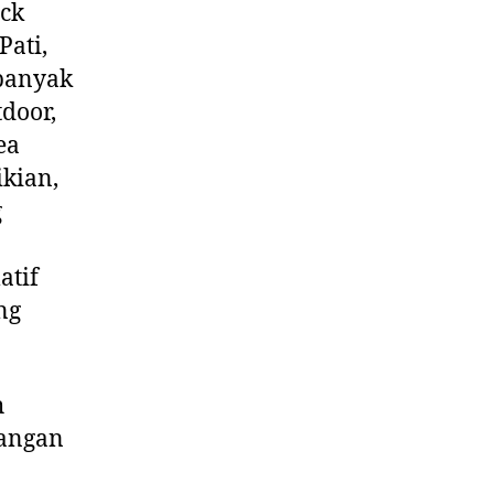
ock
Pati,
 banyak
tdoor,
ea
ikian,
g
atif
ng
h
bangan