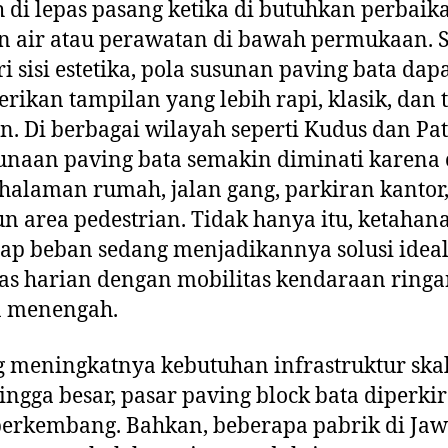
di lepas pasang ketika di butuhkan perbaik
n air atau perawatan di bawah permukaan. S
ari sisi estetika, pola susunan paving bata dap
ikan tampilan yang lebih rapi, klasik, dan 
. Di berbagai wilayah seperti Kudus dan Pat
naan paving bata semakin diminati karena 
halaman rumah, jalan gang, parkiran kantor
 area pedestrian. Tidak hanya itu, ketaha
ap beban sedang menjadikannya solusi idea
tas harian dengan mobilitas kendaraan ring
a menengah.
g meningkatnya kebutuhan infrastruktur ska
hingga besar, pasar paving block bata diperki
berkembang. Bahkan, beberapa pabrik di Ja