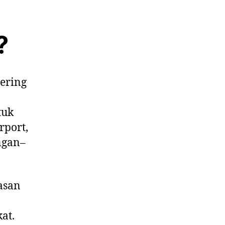
Bata
2025:
Panduan
?
Lengkap,
Kelebihan,
dan
Penawaran
sering
Terbaik
dari
Jaya
tuk
Berkah
rport,
Paving
ngan–
Block
asan
at.