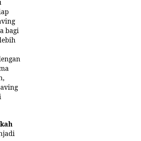
u
iap
aving
a bagi
lebih
n
dengan
ama
n,
paving
i
rkah
njadi