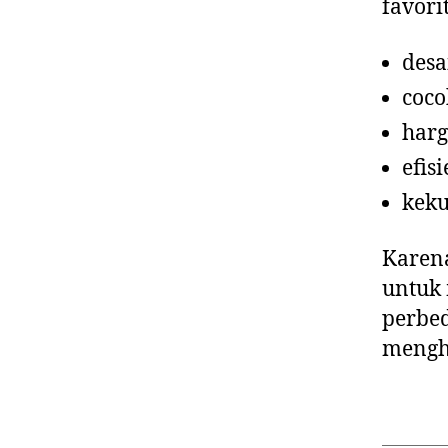
favori
desa
coco
harg
efis
keku
Karena
untuk
perbed
mengh