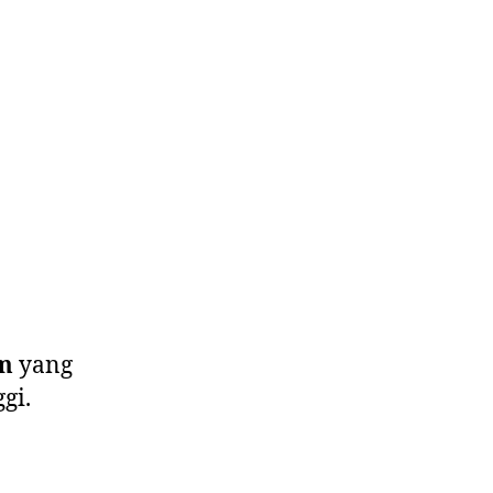
cm
yang
gi.