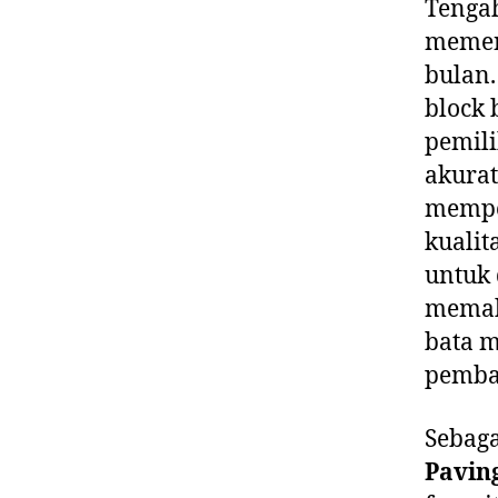
Tenga
memen
bulan.
block 
pemili
akurat
mempe
kualit
untuk 
memaha
bata 
pemba
Sebag
Pavin