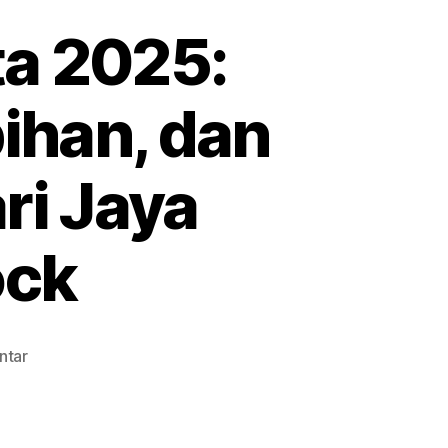
ta 2025:
ihan, dan
ri Jaya
ock
pada
ntar
Harga
Paving
Block