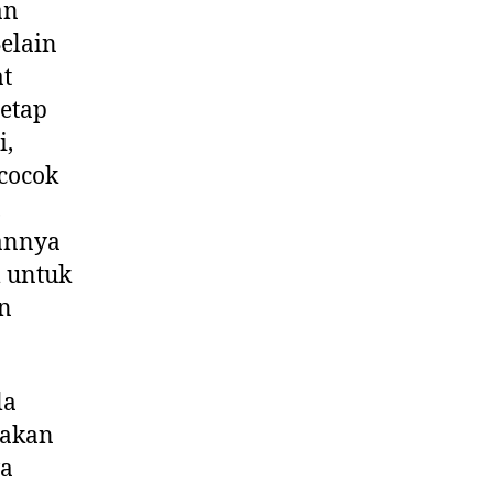
an
elain
at
tetap
i,
cocok
,
nannya
l untuk
an
la
rakan
wa