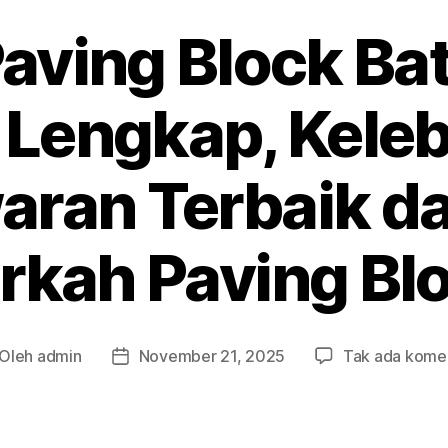
aving Block Ba
Lengkap, Keleb
ran Terbaik da
rkah Paving Bl
Oleh
admin
November 21, 2025
Tak ada kome
nulis
Tanggal
ikel
artikel