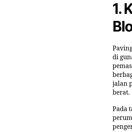
1.
Blo
Paving
di gun
pemasa
berbag
jalan 
berat.
Pada 
peruma
penge