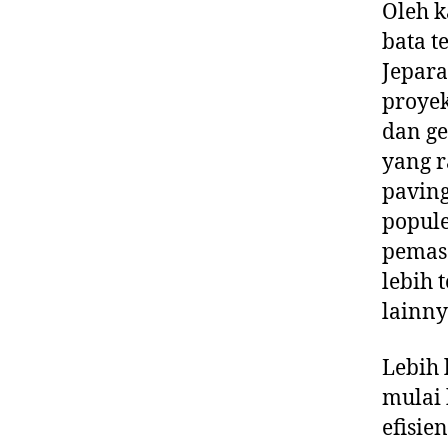
Oleh k
bata t
Jepara
proyek
dan g
yang r
paving
popule
pemasa
lebih 
lainny
Lebih 
mulai 
efisie