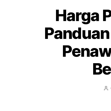
Harga P
Panduan 
Penawa
Be
Pe
art