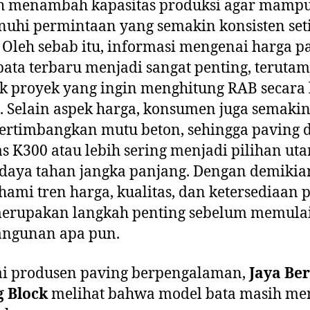
h menambah kapasitas produksi agar mamp
uhi permintaan yang semakin konsisten set
 Oleh sebab itu, informasi mengenai harga p
bata terbaru menjadi sangat penting, terutam
k proyek yang ingin menghitung RAB secara 
. Selain aspek harga, konsumen juga semaki
rtimbangkan mutu beton, sehingga paving 
as K300 atau lebih sering menjadi pilihan ut
daya tahan jangka panjang. Dengan demikia
mi tren harga, kualitas, dan ketersediaan 
merupakan langkah penting sebelum memula
ngunan apa pun.
ai produsen paving berpengalaman,
Jaya Be
g Block
melihat bahwa model bata masih me