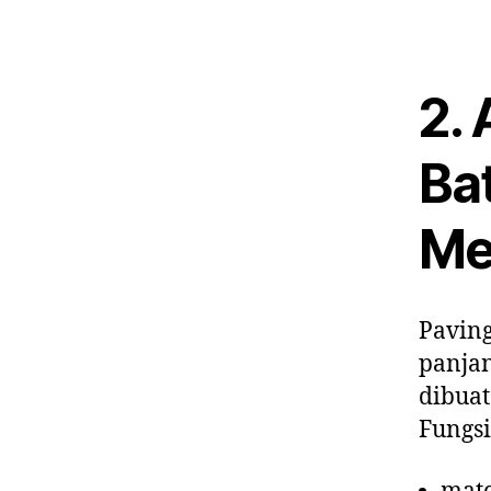
2. 
Ba
Me
Paving
panjan
dibuat
Fungsi