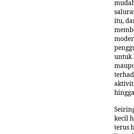
mudah 
salura
itu, d
member
modern
penggu
untuk 
maupun
terhad
aktivi
hingg
Seirin
kecil 
terus 