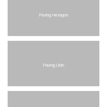
Tebal : 6 CM & 8 CM
Isi/M2 : 50 PCS
Mutu Beton : K200, K225, K300
Paving Hexagon
Tebal : 5 CM & 6 CM
Isi/M2 : 27 PCS
Mutu Beton : K175, K200, K225,K300
Paving Ubin
Tebal : 6 CM