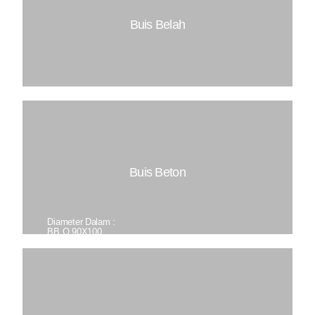
Isi/M2 : 25 PCS
Mutu Beton : K225
Buis Belah
Dimensi : 40X100
Dimensi : 30X100
Dimensi : 20X100
Dimensi : 15X100
Buis Beton
Diameter Dalam :
BB Q 90X100
BB Q 90X50
BB Q 80X100
BB Q 80X50
BB Q 70X100
BB Q 70X50
BB Q 60X100
BB Q 60X50
BB Q 50X100