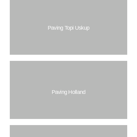
Tebal : 6 CM
Isi/M2 : 33 PCS
Mutu Beton : K200
Paving Topi Uskup
Tebal : 6 CM
Isi/M2 : 92 PCS
Mutu Beton : K200
Paving Holland