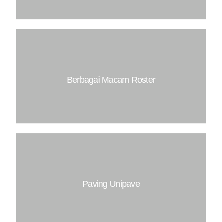
Dimensi : 8X17X40
Dimensi : 9X18X40
Berbagai Macam Roster
Anda dapat menghubungi kami terkait model dan
rinciannya, kami memiliki begitu banyak model
produk roster untuk anda
Paving Unipave