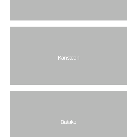
Tutup Buis : 90 CM
Tutup Buis : 80 CM
Tutup Buis : 70 CM
Kansteen
Dimensi : 20X30X60
Dimensi : 15X30X50
Dimensi : 10X20X50
Kansteen L
Batako