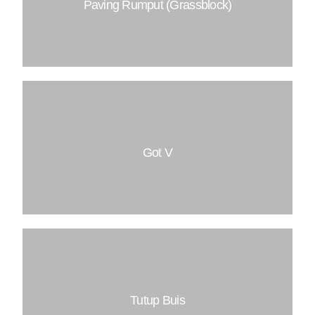
Paving Rumput (Grassblock)
BB Q 50X50
BB Q 40X100
BB Q 30X100
BB Q 25X100
BB Q 20X100
BB Q 15X100
BB Q 10X100
Dimensi : 40X40
Tebal : 8 CM
Isi/M2 : 6 PCS
Mutu Beton : K200
Got V
Dimensi : 30X100
Dimensi : 20X100
Dimensi : 15X100
Tutup Buis