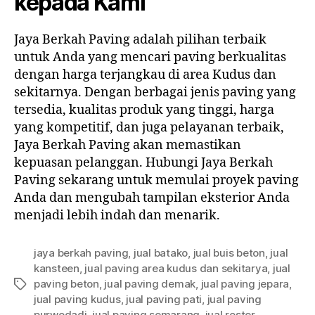
kepada Kami
Jaya Berkah Paving adalah pilihan terbaik
untuk Anda yang mencari paving berkualitas
dengan harga terjangkau di area Kudus dan
sekitarnya. Dengan berbagai jenis paving yang
tersedia, kualitas produk yang tinggi, harga
yang kompetitif, dan juga pelayanan terbaik,
Jaya Berkah Paving akan memastikan
kepuasan pelanggan. Hubungi Jaya Berkah
Paving sekarang untuk memulai proyek paving
Anda dan mengubah tampilan eksterior Anda
menjadi lebih indah dan menarik.
jaya berkah paving
,
jual batako
,
jual buis beton
,
jual
kansteen
,
jual paving area kudus dan sekitarya
,
jual
paving beton
,
jual paving demak
,
jual paving jepara
,
Tag
jual paving kudus
,
jual paving pati
,
jual paving
purwodadi
,
jual paving semarang
,
jual roster