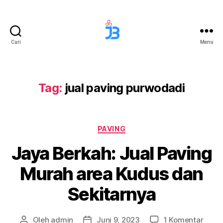
Cari
Menu
Jaya
Berkah
Paving
Tag:
jual paving purwodadi
Kategori
PAVING
Jaya Berkah: Jual Paving
Murah area Kudus dan
Sekitarnya
pada
Oleh
admin
Juni 9, 2023
1 Komentar
Penulis
Tanggal