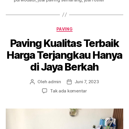
Kategori
PAVING
Paving Kualitas Terbaik
Harga Terjangkau Hanya
di Jaya Berkah
Oleh
admin
Juni 7, 2023
Penulis
Tanggal
artikel
artikel
pada
Tak ada komentar
Paving
Kualitas
Terbaik
Harga
Terjangkau
Hanya