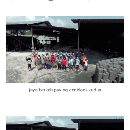
Jaya
artikel
artikel
Berka
Jual
Pavin
Mura
area
Kudu
dan
Sekit
jaya berkah paving conblock kudus