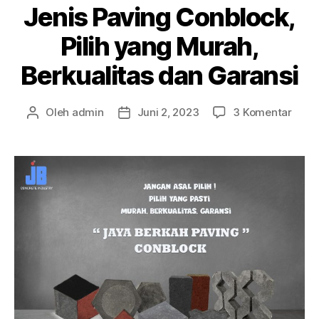
Jenis Paving Conblock,
Pilih yang Murah,
Berkualitas dan Garansi
pada
Oleh
admin
Juni 2, 2023
3 Komentar
Penulis
Tanggal
Jenis
artikel
artikel
Pavi
Conbl
Pilih
yang
Mura
Berku
dan
Gara