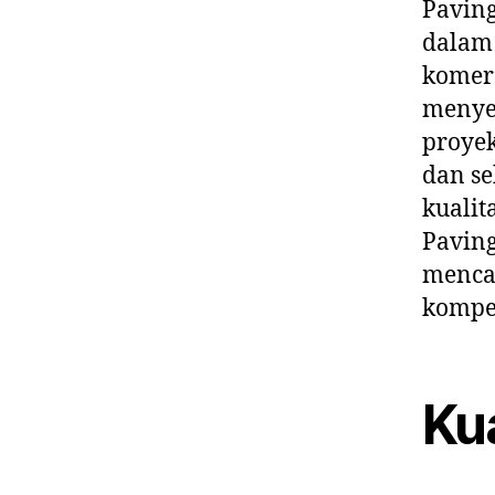
Paving
dalam
komers
menyed
proyek
dan s
kualit
Paving
mencar
kompet
Kua