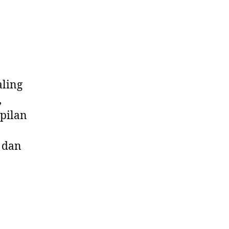
aling
,
pilan
 dan