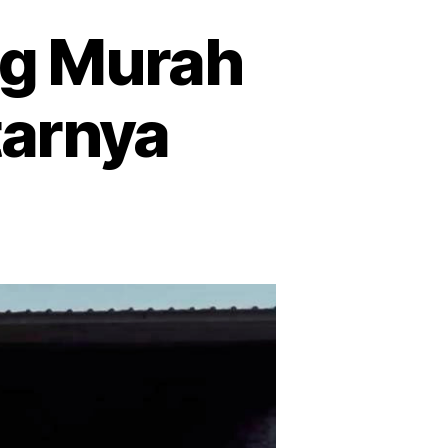
ng Murah
tarnya
da
ya
kah:
l
ing
rah
a
dus
n
itarnya