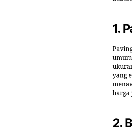
1. 
Paving
umum 
ukura
yang e
menawa
harga 
2. 