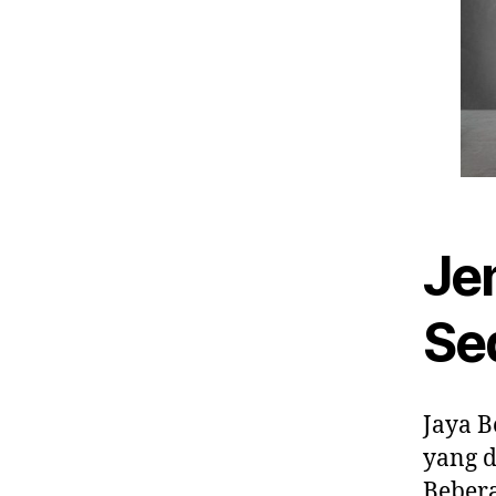
Je
Se
Jaya B
yang d
Bebera