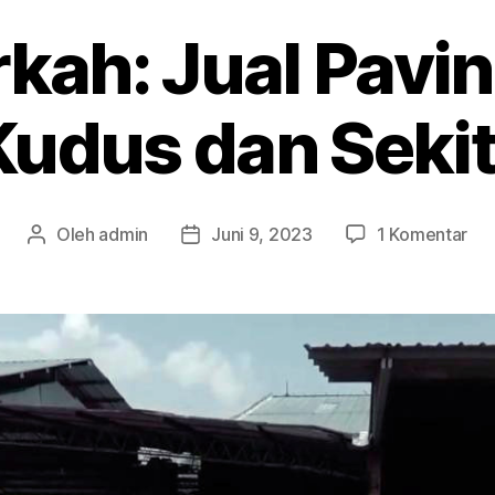
rkah: Jual Pavi
Kudus dan Seki
pa
Oleh
admin
Juni 9, 2023
1 Komentar
Penulis
Tanggal
Ja
artikel
artikel
Ber
Jua
Pav
Mu
are
Ku
da
Sek