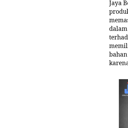
Jaya B
produk
memas
dalam 
terhad
memili
bahan 
karen