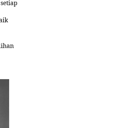
setiap
aik
lihan