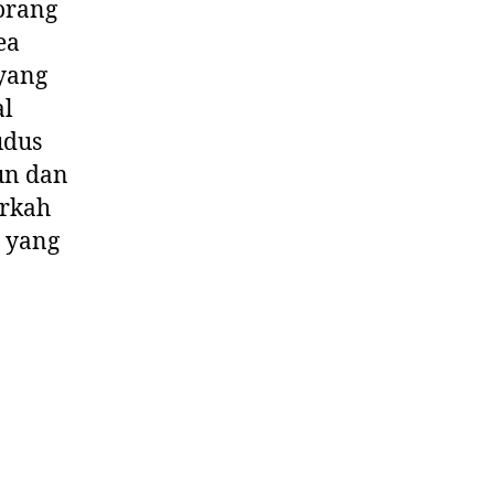
orang
ea
 yang
al
udus
un dan
erkah
 yang