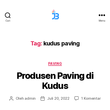
Cari
Menu
Jaya
Berkah
Paving
Tag:
kudus paving
Kategori
PAVING
Produsen Paving di
Kudus
pada
Oleh
admin
Juli 20, 2022
1 Komentar
Penulis
Tanggal
Prod
artikel
artikel
Pavi