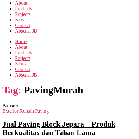
About
Products
Projects
News
Contact
Absensi JB
Home
About
Products
Projects
News
Contact
Absensi JB
Tag:
PavingMurah
Kategori
Exterior Rumah
Paving
Jual Paving Block Jepara – Produk
Berkualitas dan Tahan Lama