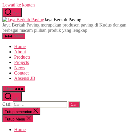
Lewati ke konten
Cari
Jaya Berkah Paving
Jaya Berkah Paving merupakan produsen paving di Kudus dengan
berbagai macam pilihan produk yang lengkap
Menu
Home
About
Products
Projects
News
Contact
Absensi JB
Menu
Cari
Cari:
Tutup pencarian
Tutup Menu
Home