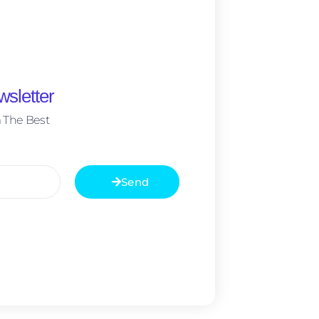
sletter
 The Best
Send