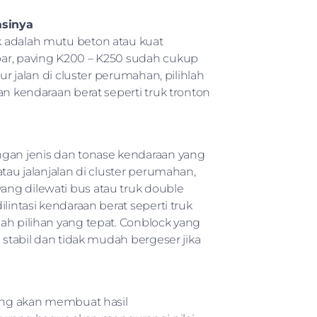
asinya
k adalah mutu beton atau kuat
oar, paving K200 – K250 sudah cukup
ur jalan di cluster perumahan, pilihlah
an kendaraan berat seperti truk tronton
ngan jenis dan tonase kendaraan yang
tau jalanjalan di cluster perumahan,
ng dilewati bus atau truk double
lintasi kendaraan berat seperti truk
ah pilihan yang tepat. Conblock yang
 stabil dan tidak mudah bergeser jika
sang akan membuat hasil