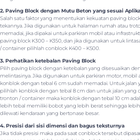
2. Paving Block dengan Mutu Beton yang sesuai Aplik
Salah satu faktor yang menentukan kekuatan paving bloc
tekannya. Jika digunakan untuk halaman rumah atau trot
memadai, jika dipakai untuk parkiran mobil atau infrastrukt
paving block K300 – K350, dan jika digunakan untuk lintas
/ container pilihlah conblock K400 – K500.
3. Perhatikan ketebalan Paving Block
Pilih paving block dengan ketebalan yang disesuaikan de
melintasinya. Jika digunakan untuk parkiran motor, mobil a
konblok dengan tebal 6 cm sudah memadai. Untuk jalan ya
pilihlah konblok dengan tebal 8 cm dan untuk jalan yang di
tronton / container maka konblok dengan tebal 10 cm adal
lebih tebal memiliki bobot yang lebih berat sehingga lebih
dilewati kendaraan yang bertonase besar.
4. Presisi dari sisi dimensi dan bagus teksturnya
Jika tidak presisi maka pada saat conblock tersebut dipa