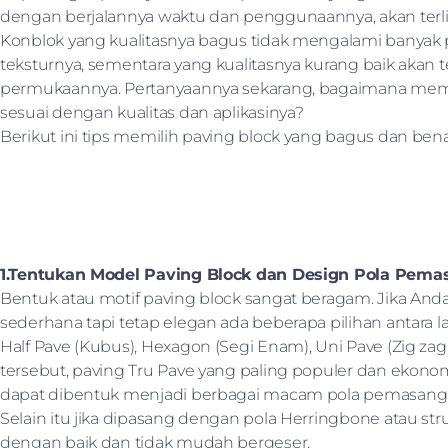
dengan berjalannya waktu dan penggunaannya, akan terlih
Konblok yang kualitasnya bagus tidak mengalami banya
teksturnya, sementara yang kualitasnya kurang baik akan te
permukaannya. Pertanyaannya sekarang, bagaimana memil
sesuai dengan kualitas dan aplikasinya?
Berikut ini tips memilih paving block yang bagus dan bena
1.Tentukan Model Paving Block dan Design Pola Pem
Bentuk atau motif paving block sangat beragam. Jika And
sederhana tapi tetap elegan ada beberapa pilihan antara lai
Half Pave (Kubus), Hexagon (Segi Enam), Uni Pave (Zig zag 
tersebut, paving Tru Pave yang paling populer dan ekon
dapat dibentuk menjadi berbagai macam pola pemasanga
Selain itu jika dipasang dengan pola Herringbone atau stru
dengan baik dan tidak mudah bergeser.