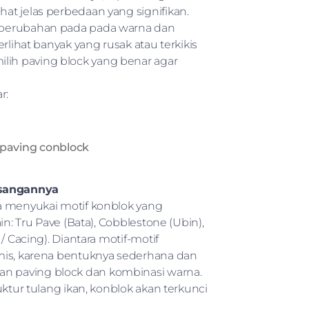
at jelas perbedaan yang signifikan.
k perubahan pada pada warna dan
rlihat banyak yang rusak atau terkikis
ih paving block yang benar agar
r:
paving conblock
asangannya
a menyukai motif konblok yang
n: Tru Pave (Bata), Cobblestone (Ubin),
/ Cacing). Diantara motif-motif
omis, karena bentuknya sederhana dan
n paving block dan kombinasi warna.
ktur tulang ikan, konblok akan terkunci