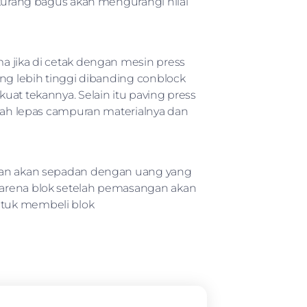
 kurang bagus akan mengurangi nilai
a jika di cetak dengan mesin press
ang lebih tinggi dibanding conblock
uat tekannya. Selain itu paving press
udah lepas campuran materialnya dan
tkan akan sepadan dengan uang yang
karena blok setelah pemasangan akan
ntuk membeli blok